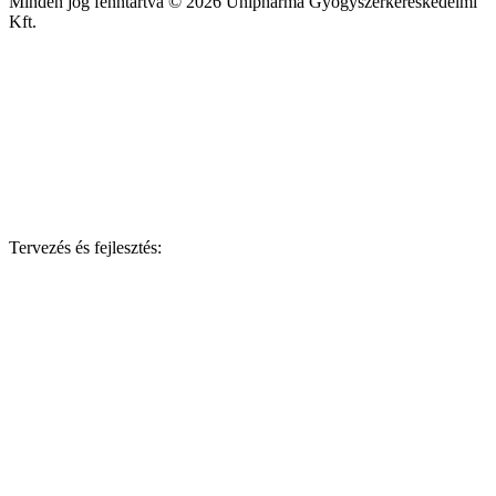
Minden jog fenntartva © 2026 Unipharma Gyógyszerkereskedelmi
Kft.
Tervezés és fejlesztés: