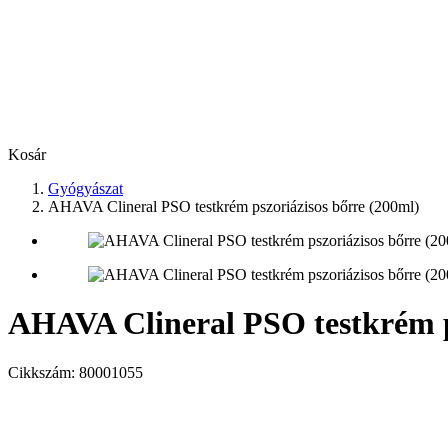
Kosár
Gyógyászat
AHAVA Clineral PSO testkrém pszoriázisos bőrre (200ml)
AHAVA Clineral PSO testkrém p
Cikkszám:
80001055