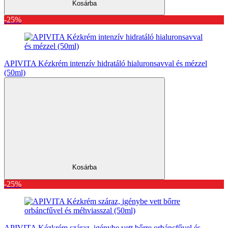
Kosárba
-25%
APIVITA Kézkrém intenzív hidratáló hialuronsavval és mézzel
(50ml)
Kosárba
-25%
APIVITA Kézkrém száraz, igénybe vett bőrre orbáncfűvel és