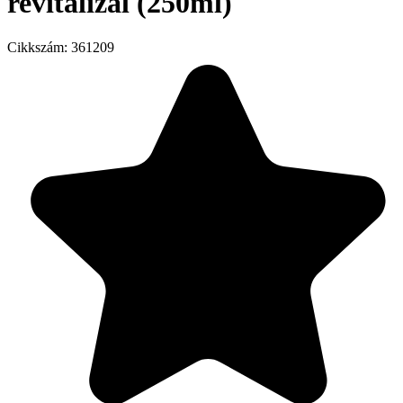
revitalizál (250ml)
Cikkszám:
361209