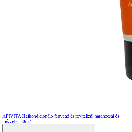
APIVITA Hajkondicionáló fényt ad és revitalizál naranccsal és
mézzel (150ml)