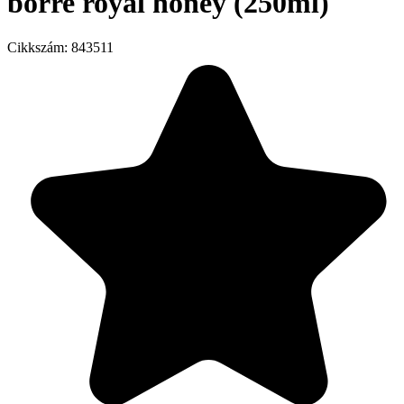
bőrre royal honey (250ml)
Cikkszám:
843511