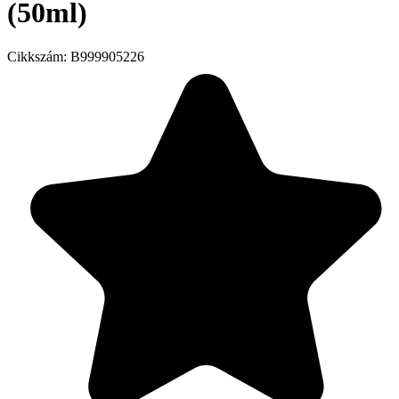
(50ml)
Cikkszám:
B999905226