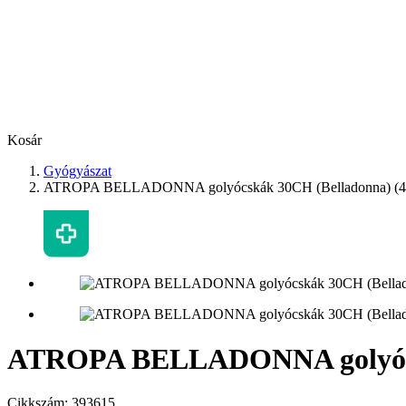
Kosár
Gyógyászat
ATROPA BELLADONNA golyócskák 30CH (Belladonna) (4
ATROPA BELLADONNA golyócsk
Cikkszám:
393615