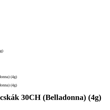
g)
ák 30CH (Belladonna) (4g)