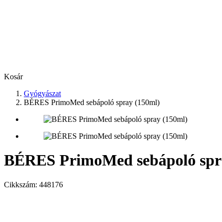
Kosár
Gyógyászat
BÉRES PrimoMed sebápoló spray (150ml)
BÉRES PrimoMed sebápoló spr
Cikkszám:
448176