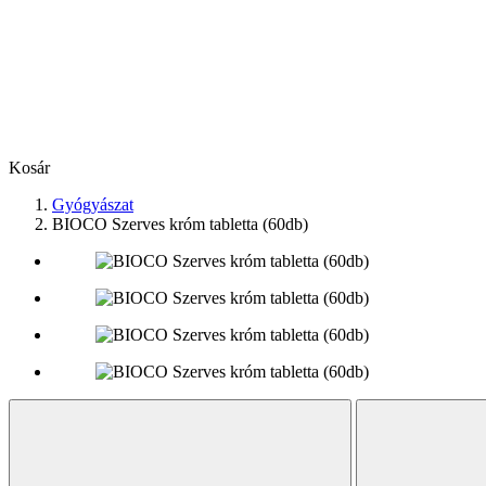
Kosár
Gyógyászat
BIOCO Szerves króm tabletta (60db)