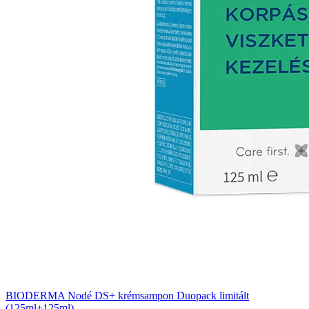
BIODERMA Nodé DS+ krémsampon Duopack limitált
(125ml+125ml)