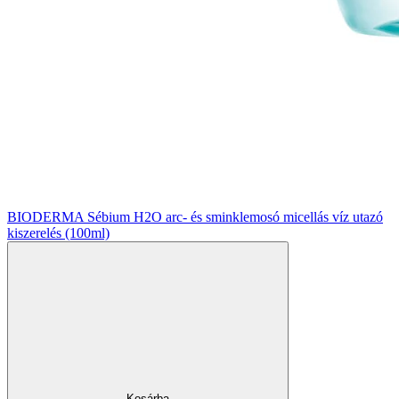
BIODERMA Sébium H2O arc- és sminklemosó micellás víz utazó
kiszerelés (100ml)
Kosárba