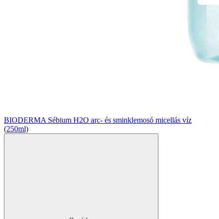
BIODERMA Sébium H2O arc- és sminklemosó micellás víz
(250ml)