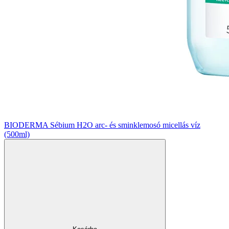
BIODERMA Sébium H2O arc- és sminklemosó micellás víz
(500ml)