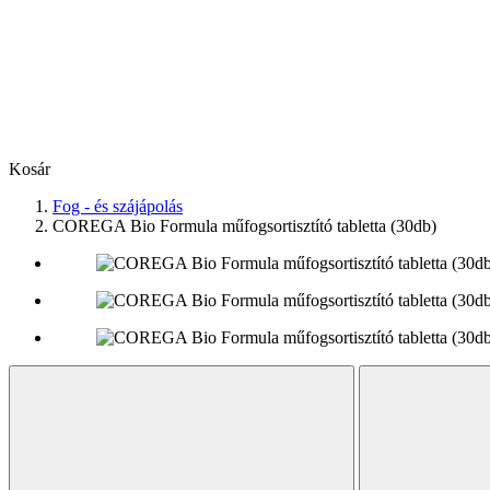
Kosár
Fog - és szájápolás
COREGA Bio Formula műfogsortisztító tabletta (30db)