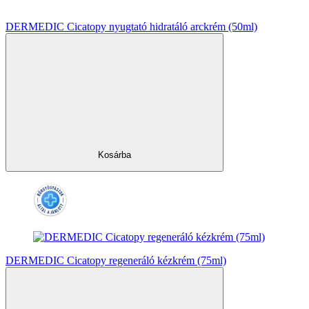
DERMEDIC Cicatopy nyugtató hidratáló arckrém (50ml)
Kosárba
DERMEDIC Cicatopy regeneráló kézkrém (75ml)