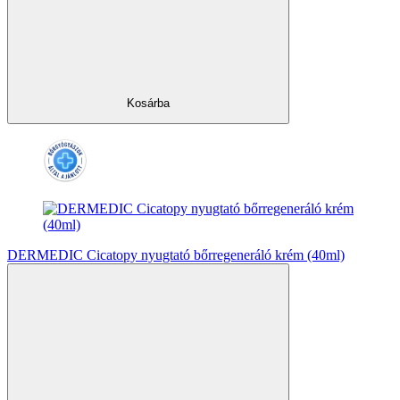
Kosárba
DERMEDIC Cicatopy nyugtató bőrregeneráló krém (40ml)