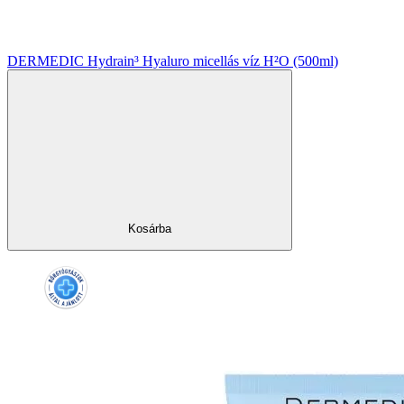
DERMEDIC Hydrain³ Hyaluro micellás víz H²O (500ml)
Kosárba