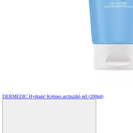
DERMEDIC Hydrain³ Krémes arctisztító gél (200ml)