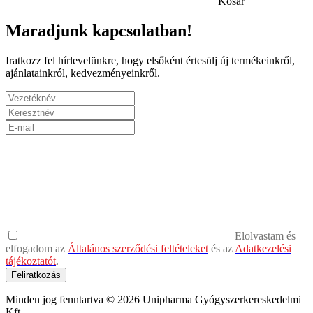
Kosár
Maradjunk kapcsolatban!
Iratkozz fel hírlevelünkre, hogy elsőként értesülj új termékeinkről,
ajánlatainkról, kedvezményeinkről.
Elolvastam és
elfogadom az
Általános szerződési feltételeket
és az
Adatkezelési
tájékoztatót
.
Feliratkozás
Minden jog fenntartva © 2026 Unipharma Gyógyszerkereskedelmi
Kft.