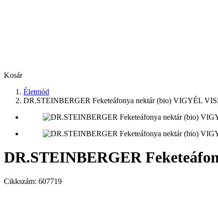
Kosár
Életmód
DR.STEINBERGER Feketeáfonya nektár (bio) VIGYÉL V
DR.STEINBERGER Feketeáfony
Cikkszám:
607719