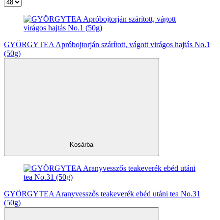
GYÖRGYTEA Apróbojtorján szárított, vágott virágos hajtás No.1
(50g)
Kosárba
GYÖRGYTEA Aranyvesszős teakeverék ebéd utáni tea No.31
(50g)