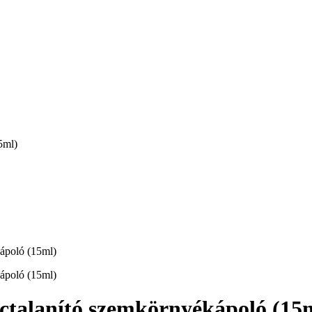
5ml)
alanító szemkörnyékápoló (15