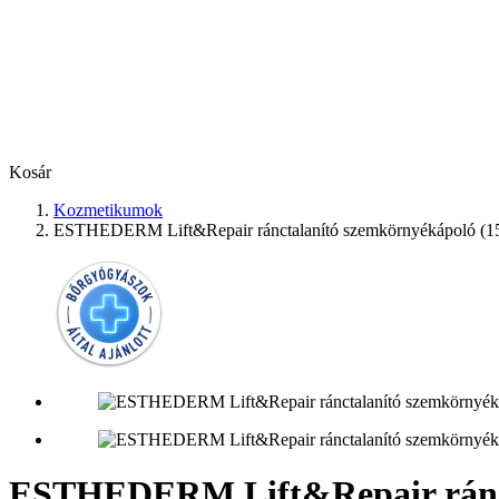
Kosár
Kozmetikumok
ESTHEDERM Lift&Repair ránctalanító szemkörnyékápoló (1
ESTHEDERM Lift&Repair ránct