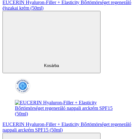
EUCERIN Hyaluron-Filler + Elasticity Bőrtömörséget regeneráló
éjszakai krém (50ml)
Kosárba
EUCERIN Hyaluron-Filler + Elasticity Bőrtömörséget regeneráló
nappali arckrém SPF15 (50ml)