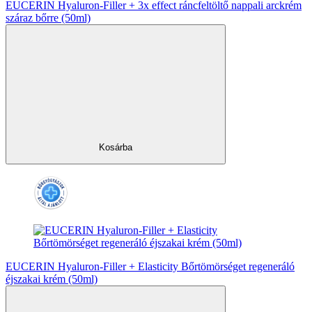
EUCERIN Hyaluron-Filler + 3x effect ráncfeltöltő nappali arckrém
száraz bőrre (50ml)
Kosárba
EUCERIN Hyaluron-Filler + Elasticity Bőrtömörséget regeneráló
éjszakai krém (50ml)