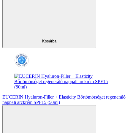
Kosárba
EUCERIN Hyaluron-Filler + Elasticity Bőrtömörséget regeneráló
nappali arckrém SPF15 (50ml)