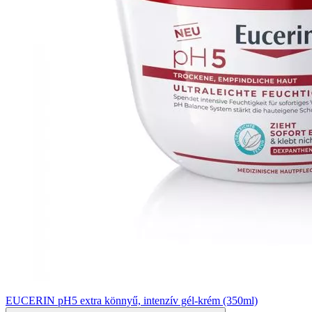
EUCERIN pH5 extra könnyű, intenzív gél-krém (350ml)