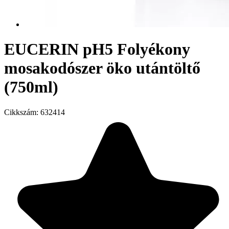
EUCERIN pH5 Folyékony
mosakodószer öko utántöltő
(750ml)
Cikkszám:
632414