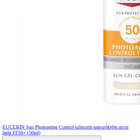
EUCERIN Sun Photoaging Control színezett napozókrém arcra
light FF50+ (50ml)