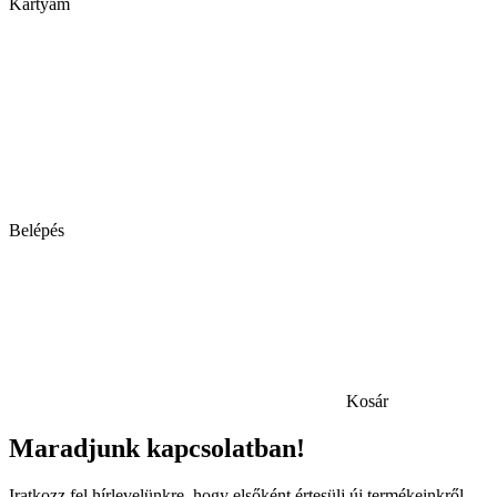
Kártyám
Belépés
Kosár
Maradjunk kapcsolatban!
Iratkozz fel hírlevelünkre, hogy elsőként értesülj új termékeinkről,