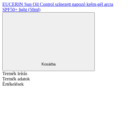
EUCERIN Sun Oil Control színezett napozó krém-gél arcra
SPF50+ light (50ml)
Kosárba
Termék leírás
Termék adatok
Értékelések