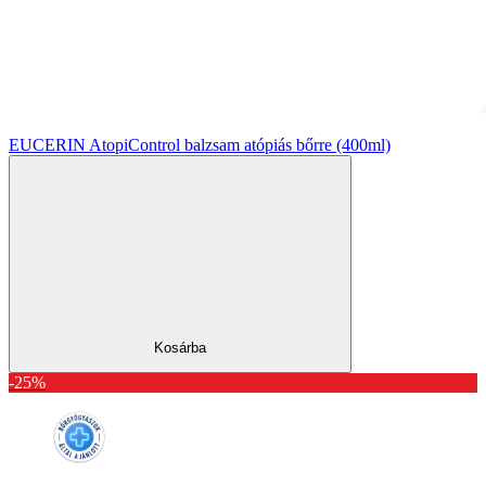
EUCERIN AtopiControl balzsam atópiás bőrre (400ml)
Kosárba
-25%