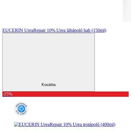
EUCERIN UreaRepair 10% Urea lábápoló hab (150ml)
Kosárba
-25%