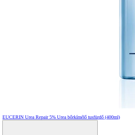
EUCERIN Urea Repair 5% Urea bőrkímélő tusfürdő (400ml)