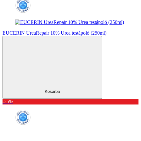
EUCERIN UreaRepair 10% Urea testápoló (250ml)
Kosárba
-25%