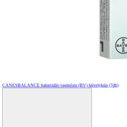
CANESBALANCE bakteriális vaginózis (BV) hüvelykúp (7db)