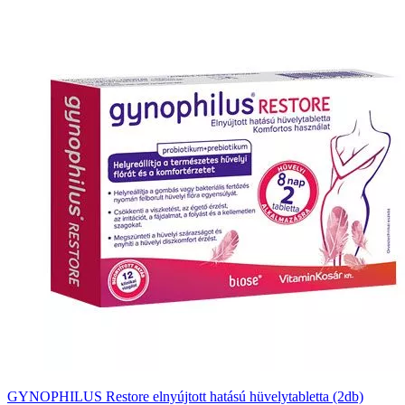
GYNOPHILUS Restore elnyújtott hatású hüvelytabletta (2db)