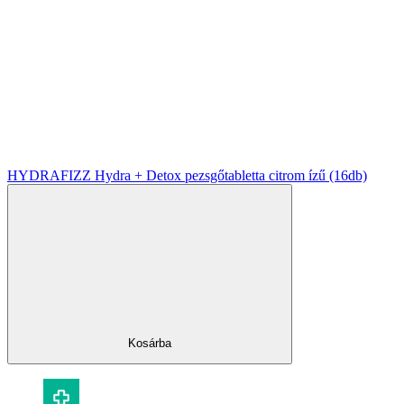
HYDRAFIZZ Hydra + Detox pezsgőtabletta citrom ízű (16db)
Kosárba