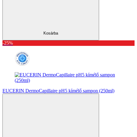
Kosárba
-25%
EUCERIN DermoCapillaire pH5 kímélő sampon (250ml)