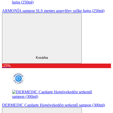
ARMONÍA sampon SLS mentes aranyfény szőke hajra (250ml)
Kosárba
-25%
DERMEDIC Capilarte Hajnövekedést serkentő sampon (300ml)