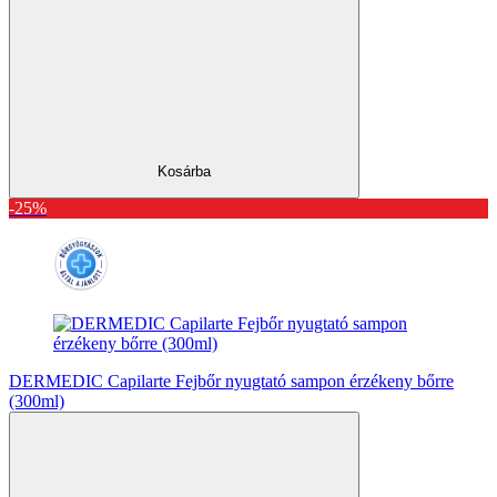
Kosárba
-25%
DERMEDIC Capilarte Fejbőr nyugtató sampon érzékeny bőrre
(300ml)