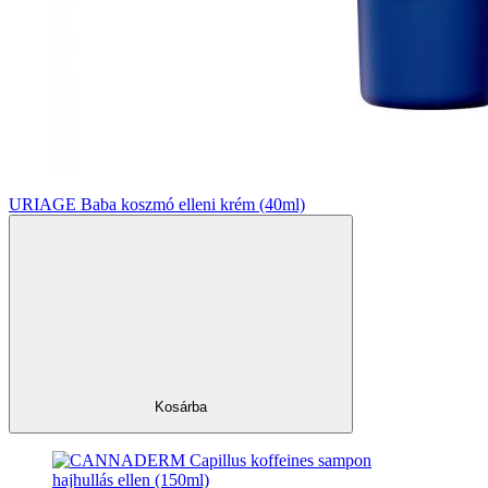
URIAGE Baba koszmó elleni krém (40ml)
Kosárba