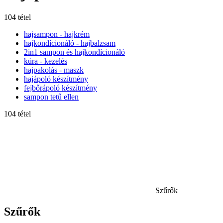
104 tétel
hajsampon - hajkrém
hajkondícionáló - hajbalzsam
2in1 sampon és hajkondícionáló
kúra - kezelés
hajpakolás - maszk
hajápoló készítmény
fejbőrápoló készítmény
sampon tetű ellen
104 tétel
Szűrők
Szűrők