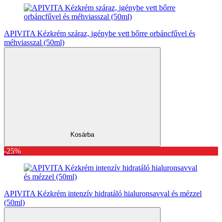
APIVITA Kézkrém száraz, igénybe vett bőrre orbáncfűvel és
méhviasszal (50ml)
Kosárba
-25%
APIVITA Kézkrém intenzív hidratáló hialuronsavval és mézzel
(50ml)