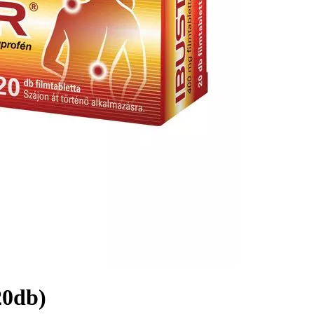
20db)