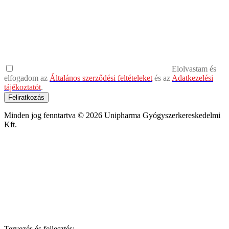
Elolvastam és
elfogadom az
Általános szerződési feltételeket
és az
Adatkezelési
tájékoztatót
.
Feliratkozás
Minden jog fenntartva © 2026 Unipharma Gyógyszerkereskedelmi
Kft.
Tervezés és fejlesztés: