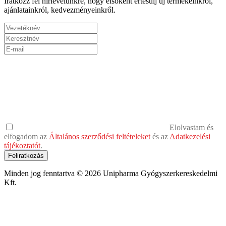
Iratkozz fel hírlevelünkre, hogy elsőként értesülj új termékeinkről,
ajánlatainkról, kedvezményeinkről.
Elolvastam és
elfogadom az
Általános szerződési feltételeket
és az
Adatkezelési
tájékoztatót
.
Feliratkozás
Minden jog fenntartva © 2026 Unipharma Gyógyszerkereskedelmi
Kft.