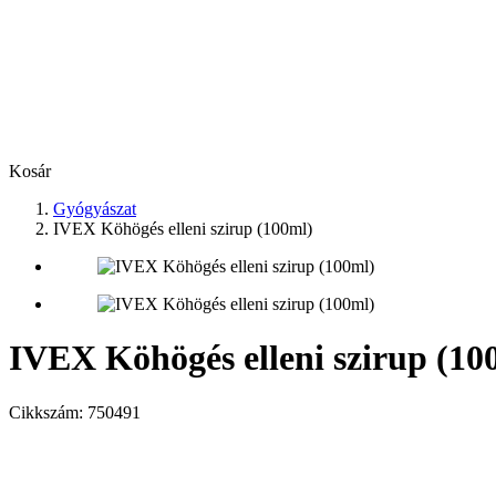
Kosár
Gyógyászat
IVEX Köhögés elleni szirup (100ml)
IVEX Köhögés elleni szirup (10
Cikkszám:
750491