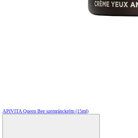
APIVITA Queen Bee szemránckrém (15ml)