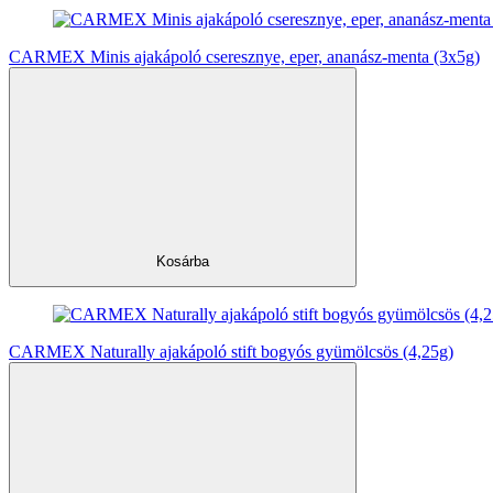
CARMEX Minis ajakápoló cseresznye, eper, ananász-menta (3x5g)
Kosárba
CARMEX Naturally ajakápoló stift bogyós gyümölcsös (4,25g)