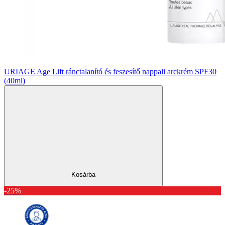
URIAGE Age Lift ránctalanító és feszesítő nappali arckrém SPF30
(40ml)
Kosárba
-25%