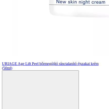
URIAGE Age Lift Peel bőrmegújító ránctalanító éjszakai krém
(50ml)