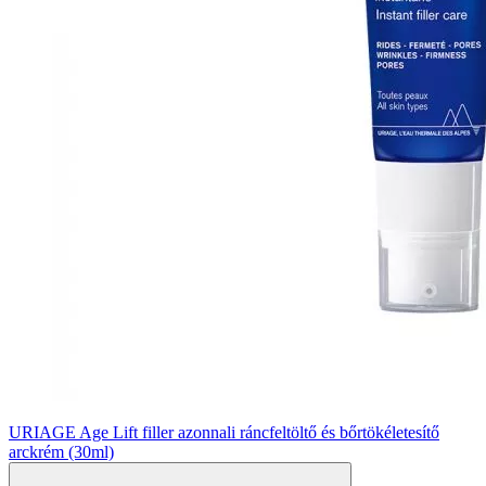
URIAGE Age Lift filler azonnali ráncfeltöltő és bőrtökéletesítő
arckrém (30ml)