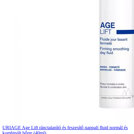
URIAGE Age Lift ránctalanító és feszesítő nappali fluid normál és
kombinált bőrre (40ml)