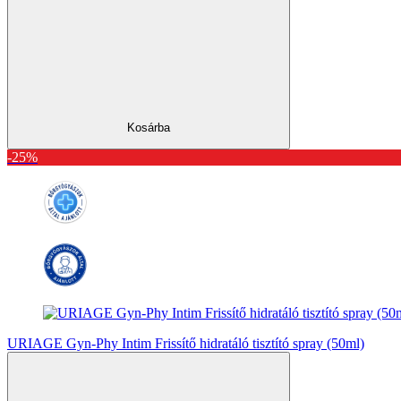
Kosárba
-25%
URIAGE Gyn-Phy Intim Frissítő hidratáló tisztító spray (50ml)