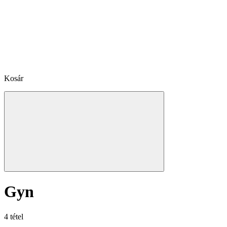
Kosár
Gyn
4 tétel