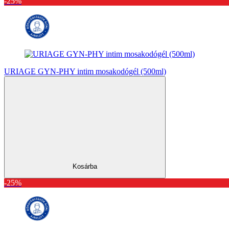
-25%
URIAGE GYN-PHY intim mosakodógél (500ml)
Kosárba
-25%