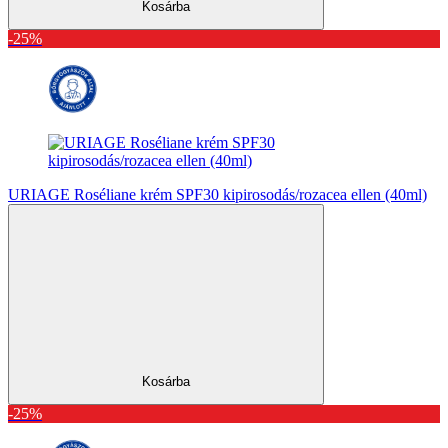
Kosárba
-25%
URIAGE Roséliane krém SPF30 kipirosodás/rozacea ellen (40ml)
Kosárba
-25%