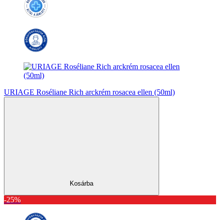
URIAGE Roséliane Rich arckrém rosacea ellen (50ml)
Kosárba
-25%