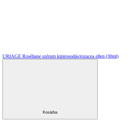
URIAGE Roséliane szérum kipirosodás/rozacea ellen (30ml)
Kosárba