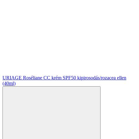
URIAGE Roséliane CC krém SPF50 kipirosodás/rozacea ellen
(40ml)