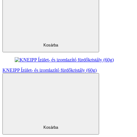
Kosárba
KNEIPP Ízület- és izomlazító fürdőkristály (60g)
Kosárba