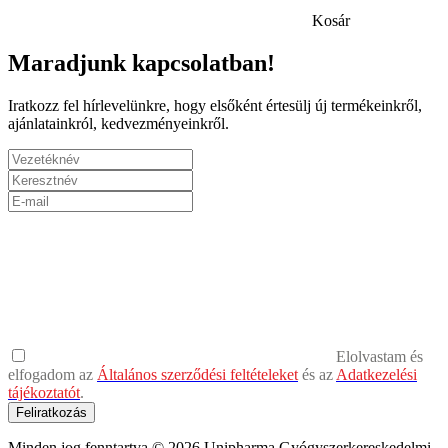
Kosár
Maradjunk kapcsolatban!
Iratkozz fel hírlevelünkre, hogy elsőként értesülj új termékeinkről,
ajánlatainkról, kedvezményeinkről.
Elolvastam és
elfogadom az
Általános szerződési feltételeket
és az
Adatkezelési
tájékoztatót
.
Feliratkozás
Minden jog fenntartva © 2026 Unipharma Gyógyszerkereskedelmi