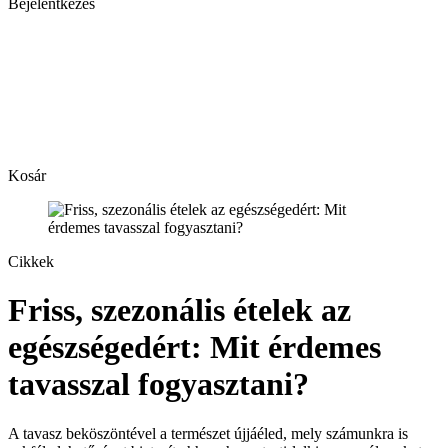
Bejelentkezés
Kosár
Cikkek
Friss, szezonális ételek az
egészségedért: Mit érdemes
tavasszal fogyasztani?
A tavasz beköszöntével a természet újjáéled, mely számunkra is