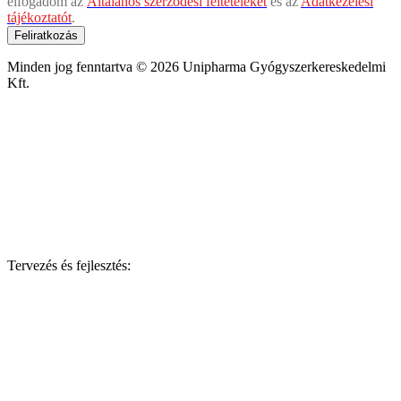
elfogadom az
Általános szerződési feltételeket
és az
Adatkezelési
tájékoztatót
.
Feliratkozás
Minden jog fenntartva © 2026 Unipharma Gyógyszerkereskedelmi
Kft.
Tervezés és fejlesztés: