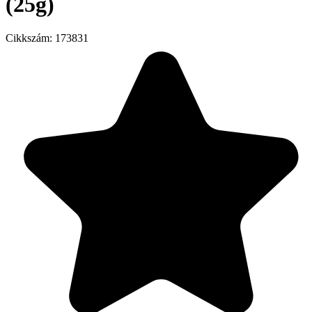
(25g)
Cikkszám:
173831