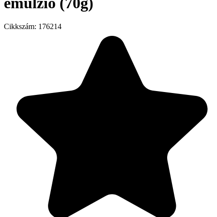
emulzió (70g)
Cikkszám:
176214