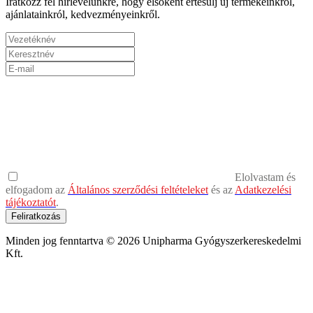
Iratkozz fel hírlevelünkre, hogy elsőként értesülj új termékeinkről,
ajánlatainkról, kedvezményeinkről.
Elolvastam és
elfogadom az
Általános szerződési feltételeket
és az
Adatkezelési
tájékoztatót
.
Feliratkozás
Minden jog fenntartva © 2026 Unipharma Gyógyszerkereskedelmi
Kft.