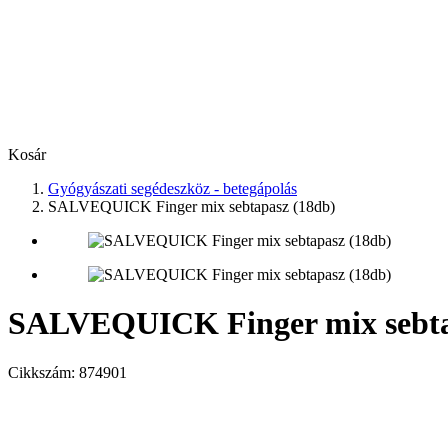
Kosár
Gyógyászati segédeszköz - betegápolás
SALVEQUICK Finger mix sebtapasz (18db)
SALVEQUICK Finger mix sebta
Cikkszám:
874901