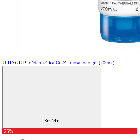
URIAGE Bariéderm-Cica Cu-Zn mosakodó gél (200ml)
Kosárba
-25%