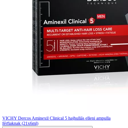
VICHY Dercos Aminexil Clinical 5 hajhullás elleni ampulla
férfiaknak (21x6ml)