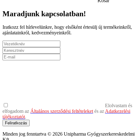
Kosár
Maradjunk kapcsolatban!
Iratkozz fel hírlevelünkre, hogy elsőként értesülj új termékeinkről,
ajánlatainkról, kedvezményeinkről.
Elolvastam és
elfogadom az
Általános szerződési feltételeket
és az
Adatkezelési
tájékoztatót
.
Feliratkozás
Minden jog fenntartva © 2026 Unipharma Gyógyszerkereskedelmi
Kft.