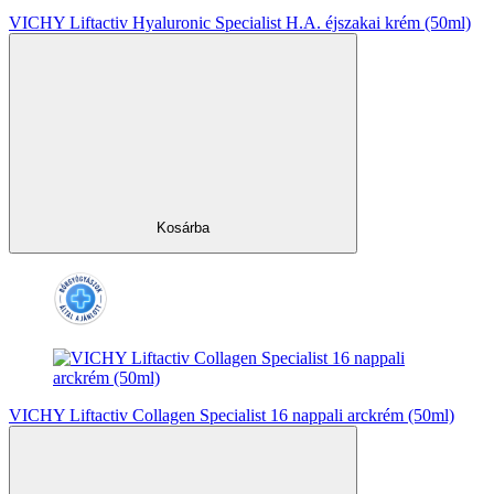
VICHY Liftactiv Hyaluronic Specialist H.A. éjszakai krém (50ml)
Kosárba
VICHY Liftactiv Collagen Specialist 16 nappali arckrém (50ml)