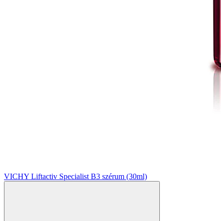
VICHY Liftactiv Specialist B3 szérum (30ml)