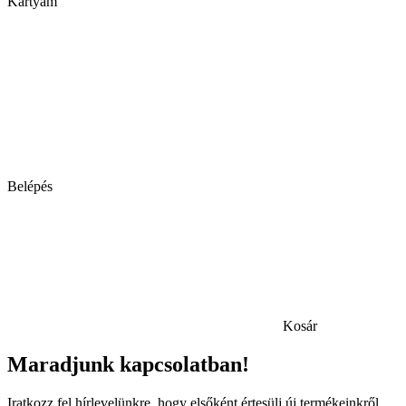
Kártyám
Belépés
Kosár
Maradjunk kapcsolatban!
Iratkozz fel hírlevelünkre, hogy elsőként értesülj új termékeinkről,